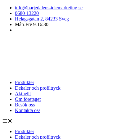
Hoppa
info@harjedalens-telemarketing.se
till
0680-13220
innehåll
Helagsgatan 2, 84233 Sveg
Mån-Fre 9-16:30
Produkter
Dekaler och profiltryck
Aktuellt
Om företaget
Besök oss
Kontakta oss
Produkter
Dekaler och profiltryck