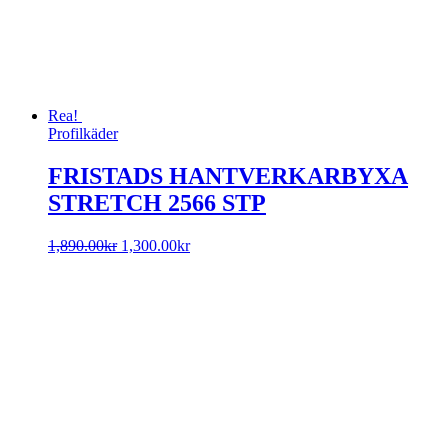
Rea!
Profilkäder
FRISTADS HANTVERKARBYXA
STRETCH 2566 STP
Det
Det
1,890.00
kr
1,300.00
kr
ursprungliga
nuvarande
priset
priset
var:
är:
1,890.00kr.
1,300.00kr.