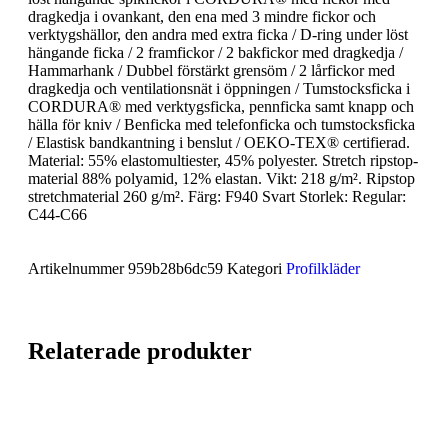
dragkedja i ovankant, den ena med 3 mindre fickor och
verktygshällor, den andra med extra ficka / D-ring under löst
hängande ficka / 2 framfickor / 2 bakfickor med dragkedja /
Hammarhank / Dubbel förstärkt grensöm / 2 lårfickor med
dragkedja och ventilationsnät i öppningen / Tumstocksficka i
CORDURA® med verktygsficka, pennficka samt knapp och
hälla för kniv / Benficka med telefonficka och tumstocksficka
/ Elastisk bandkantning i benslut / OEKO-TEX® certifierad.
Material: 55% elastomultiester, 45% polyester. Stretch ripstop-
material 88% polyamid, 12% elastan. Vikt: 218 g/m². Ripstop
stretchmaterial 260 g/m². Färg: F940 Svart Storlek: Regular:
C44-C66
Artikelnummer
959b28b6dc59
Kategori
Profilkläder
Relaterade produkter