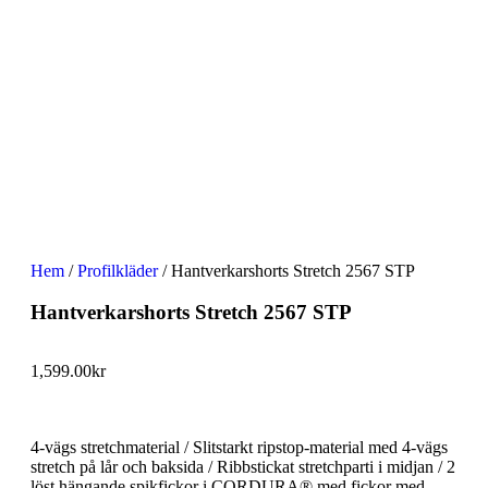
Hem
/
Profilkläder
/ Hantverkarshorts Stretch 2567 STP
Hantverkarshorts Stretch 2567 STP
1,599.00
kr
4-vägs stretchmaterial / Slitstarkt ripstop-material med 4-vägs
stretch på lår och baksida / Ribbstickat stretchparti i midjan / 2
löst hängande spikfickor i CORDURA® med fickor med