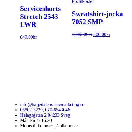
Profilkläder
Serviceshorts
Sweatshirt-jacka
Stretch 2543
7052 SMP
LWR
1,082.00
kr
800.00
kr
849.00
kr
info@harjedalens-telemarketing.se
0680-13220, 070-6543046
Helagsgatan 2 84233 Sveg
Mån-Fre 9-16:30
Moms tillkommer på alla priser