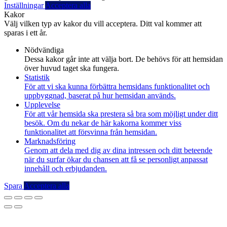
Inställningar
Acceptera alla
Kakor
Välj vilken typ av kakor du vill acceptera. Ditt val kommer att
sparas i ett år.
Nödvändiga
Dessa kakor går inte att välja bort. De behövs för att hemsidan
över huvud taget ska fungera.
Statistik
För att vi ska kunna förbättra hemsidans funktionalitet och
uppbyggnad, baserat på hur hemsidan används.
Upplevelse
För att vår hemsida ska prestera så bra som möjligt under ditt
besök. Om du nekar de här kakorna kommer viss
funktionalitet att försvinna från hemsidan.
Marknadsföring
Genom att dela med dig av dina intressen och ditt beteende
när du surfar ökar du chansen att få se personligt anpassat
innehåll och erbjudanden.
Spara
Acceptera alla