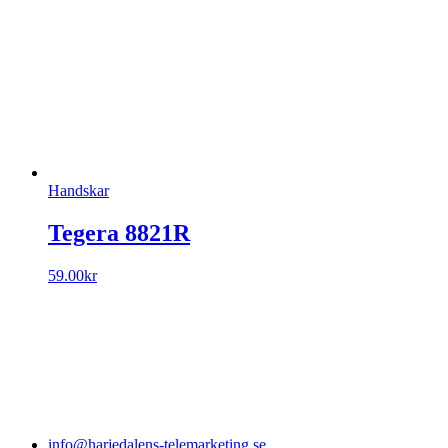
Handskar
Tegera 8821R
59.00
kr
info@harjedalens-telemarketing.se