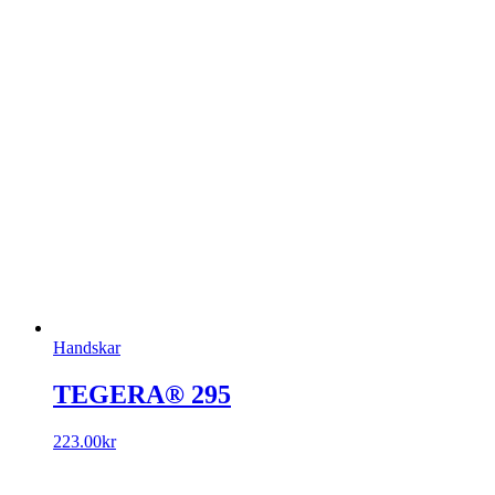
Handskar
TEGERA® 295
223.00
kr