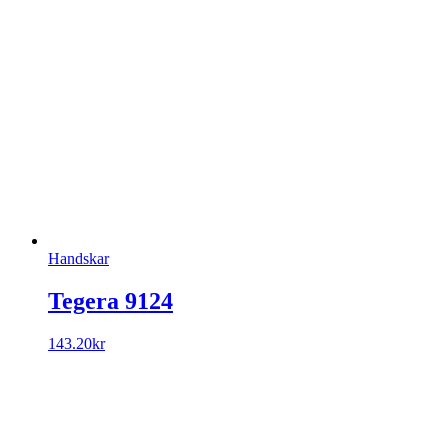
Handskar
Tegera 9124
143.20
kr