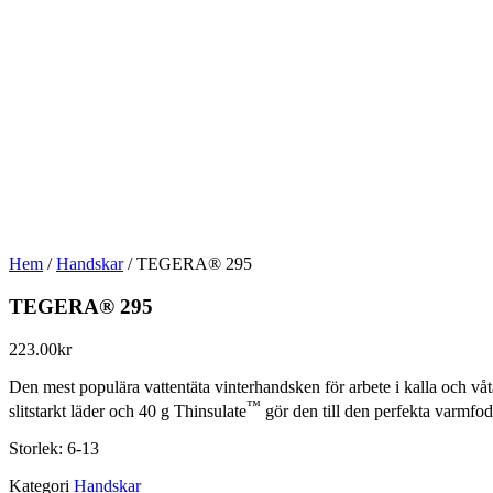
beteende när du
surfar ökar du
chansen att få se
personligt
anpassat innehåll
och erbjudanden.
Hem
/
Handskar
/ TEGERA® 295
TEGERA® 295
223.00
kr
Den mest populära vattentäta vinterhandsken för arbete i kalla och 
™
slitstarkt läder och 40 g Thinsulate
gör den till den perfekta varmf
Storlek: 6-13
Kategori
Handskar