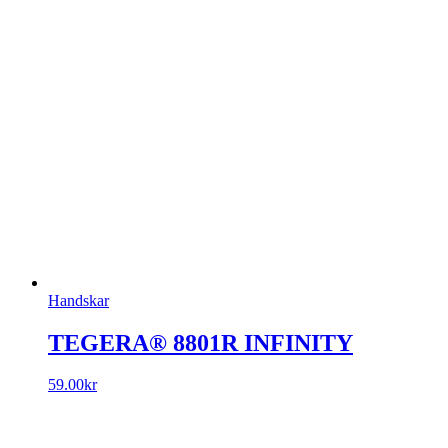
Handskar
TEGERA® 8801R INFINITY
59.00
kr