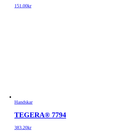
151.00
kr
Handskar
TEGERA® 7794
383.20
kr